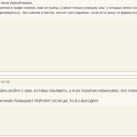
 твоих версей верна..
алочки в графе союзов..нам не нужны..у меня только усмешку алы у которых много сою
оговориться.. без союзов и пактов. насчет таго парниши.. если есть ресы то фарми его
:32:59
ВАТЬ ВОЙНУ С БКМ, ХОТЯБЫ ОБЬЯВИТЬ, А Я ИХ ПОКАТАЮ НЕМНОЖКО, АТО ПЛАЧ
АТАНИЕ ПОВЫШАЕТ РЕЙТИНГ? ЕСЛИ ДА, ТО В 2 ВЫГОДНО!