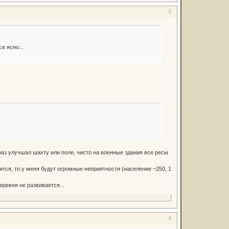
3
е ясно...
 раз улучшал шахту или поле, чисто на военные здания все ресы
рится, то у меня будут огромные неприятности (население ~250, 1
еревня не развивается...
4