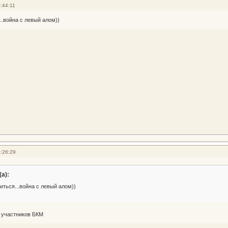
:44:11
..война с левый алом))
:26:29
а):
иться...война с левый алом))
ь участников БКМ