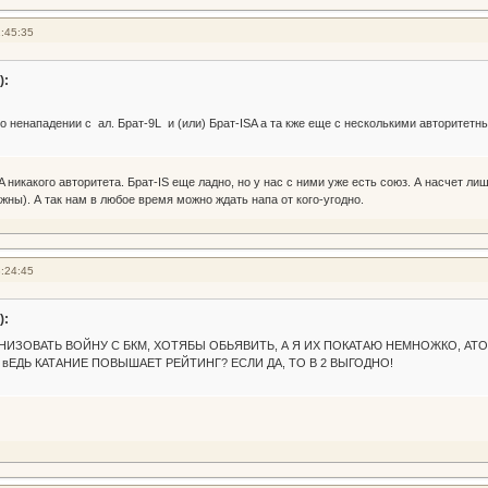
:45:35
):
 о ненападении с ал. Брат-9L и (или) Брат-ISA а та кже еще с несколькими авторитетны
 никакого авторитета. Брат-IS еще ладно, но у нас с ними уже есть союз. А насчет лиш
жны). А так нам в любое время можно ждать напа от кого-угодно.
:24:45
):
НИЗОВАТЬ ВОЙНУ С БКМ, ХОТЯБЫ ОБЬЯВИТЬ, А Я ИХ ПОКАТАЮ НЕМНОЖКО, АТО 
вЕДЬ КАТАНИЕ ПОВЫШАЕТ РЕЙТИНГ? ЕСЛИ ДА, ТО В 2 ВЫГОДНО!