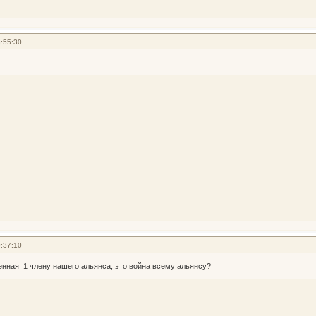
:55:30
:37:10
енная 1 члену нашего альянса, это война всему альянсу?