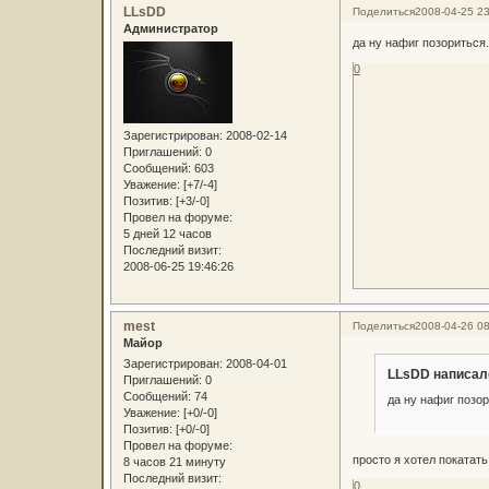
LLsDD
Поделиться
2008-04-25 23
Администратор
да ну нафиг позориться.
0
Зарегистрирован
: 2008-02-14
Приглашений:
0
Сообщений:
603
Уважение:
[+7/-4]
Позитив:
[+3/-0]
Провел на форуме:
5 дней 12 часов
Последний визит:
2008-06-25 19:46:26
mest
Поделиться
2008-04-26 08
Майор
Зарегистрирован
: 2008-04-01
LLsDD написал(
Приглашений:
0
Сообщений:
74
да ну нафиг позор
Уважение:
[+0/-0]
Позитив:
[+0/-0]
Провел на форуме:
просто я хотел покатат
8 часов 21 минуту
Последний визит:
0