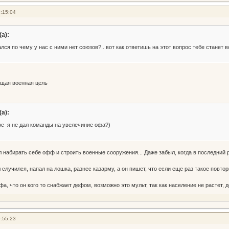
:15:04
а):
ался по чему у нас с ними нет союзов?.. вот как ответишь на этот вопрос тебе станет вс
ющая военная цель
а):
ве я не дал команды на увелечиние офа?)
ал набирать себе офф и строить военные сооружения... Даже забыл, когда в последний
 случился, напал на лошка, разнес казарму, а он пишет, что если еще раз такое повто
а, что он кого то снабжает дефом, возможно это мульт, так как население не растет, д
:55:23