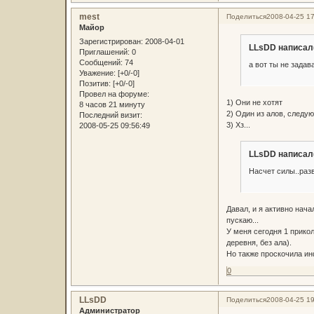
mest
Поделиться
2008-04-25 17
Майор
Зарегистрирован
: 2008-04-01
LLsDD написал(
Приглашений:
0
Сообщений:
74
а вот ты не задав
Уважение:
[+0/-0]
Позитив:
[+0/-0]
Провел на форуме:
1) Они не хотят
8 часов 21 минуту
2) Один из алов, следу
Последний визит:
3) Хз...
2008-05-25 09:56:49
LLsDD написал(
Насчет силы..раз
Давал, и я активно нач
пускаю...
У меня сегодня 1 прикол
деревня, без ала).
Но также проскочила инф
0
LLsDD
Поделиться
2008-04-25 19
Администратор