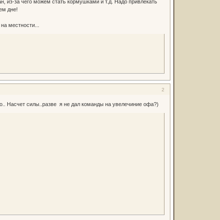
ан, из-за чего можем стать кормушками и т.д. Надо привлекать
ем дне!
на местности...
2
сно.. Насчет силы..разве я не дал команды на увелечиние офа?)