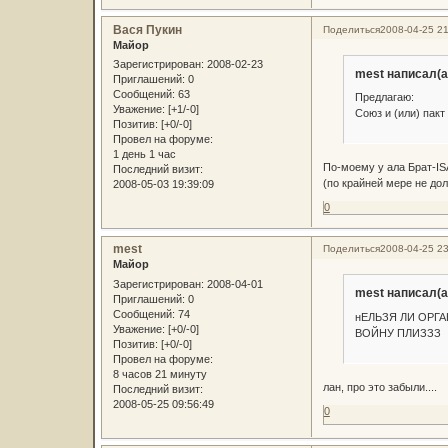
Вася Пукин
Поделиться
2008-04-25 21
Майор
Зарегистрирован
: 2008-02-23
mest написал(а
Приглашений:
0
Сообщений:
63
Предлагаю:
Уважение:
[+1/-0]
Союз и (или) пакт
Позитив:
[+0/-0]
Провел на форуме:
1 день 1 час
По-моему у ала Брат-ISA
Последний визит:
(по крайней мере не дол
2008-05-03 19:39:09
0
mest
Поделиться
2008-04-25 23
Майор
Зарегистрирован
: 2008-04-01
mest написал(а
Приглашений:
0
Сообщений:
74
нЕЛЬЗЯ ЛИ ОРГА
Уважение:
[+0/-0]
ВОЙНУ ПЛИЗЗЗ 
Позитив:
[+0/-0]
Провел на форуме:
8 часов 21 минуту
лан, про это забыли....
Последний визит:
2008-05-25 09:56:49
0