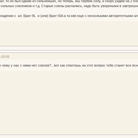
 ал. то он был одним из сильнейших, но теперь, мы теряем силу, и скоро уйдем на 2 пл
 сильных союзников и т.д. Старые союзы распались, надо быть увереными в завтрешн
ападении с ал. Брат-9L и (или) Брат-ISA а та кже еще с несколькими авторитетными ал 
:12:01
о чему у нас с ними нет союзов?.. вот как ответишь на этот вопрос тебе станет все я