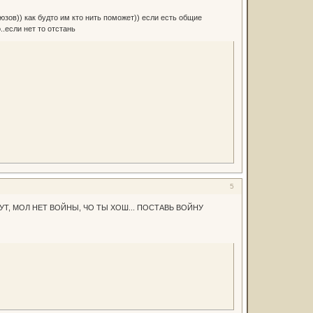
зов)) как будто им кто нить поможет)) если есть общие
..если нет то отстань
5
УТ, МОЛ НЕТ ВОЙНЫ, ЧО ТЫ ХОШ... ПОСТАВЬ ВОЙНУ