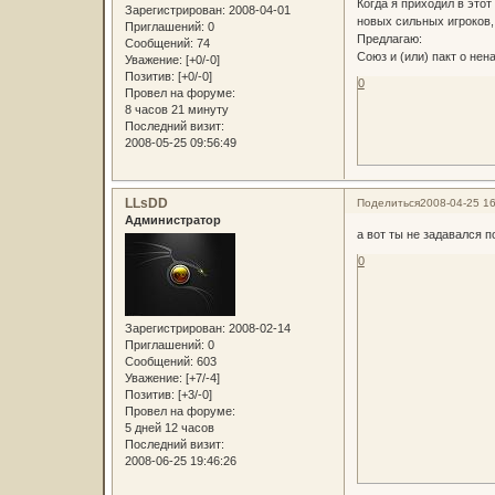
Когда я приходил в этот
Зарегистрирован
: 2008-04-01
новых сильных игроков,
Приглашений:
0
Предлагаю:
Сообщений:
74
Союз и (или) пакт о нен
Уважение:
[+0/-0]
Позитив:
[+0/-0]
0
Провел на форуме:
8 часов 21 минуту
Последний визит:
2008-05-25 09:56:49
LLsDD
Поделиться
2008-04-25 16
Администратор
а вот ты не задавался п
0
Зарегистрирован
: 2008-02-14
Приглашений:
0
Сообщений:
603
Уважение:
[+7/-4]
Позитив:
[+3/-0]
Провел на форуме:
5 дней 12 часов
Последний визит:
2008-06-25 19:46:26