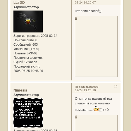
LLsDD
02-24 19:26:07
Администратор
нет блин слепой))
0
Зарегистрирован
: 2008-02-14
Приглашений:
0
Сообщений:
603
Уважение:
[+7/-4]
Позитив:
[+3/-0]
Провел на форуме:
5 дней 12 часов
Последний визит:
2008-06-25 19:46:26
16
Поделиться
2008-
Nimesis
02-24 19:28:19
Администратор
Очки тогда надень))) раз
слепой))) если конечно
поможет.....::
)))) xD
0
Зарегистрирован
: 2008-02-15