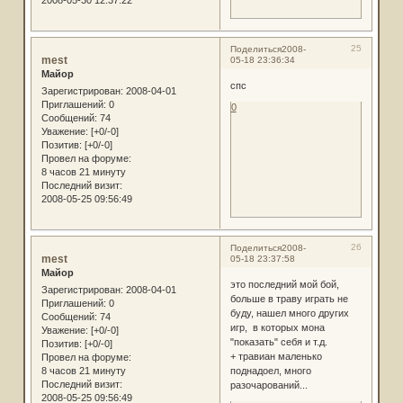
25
Поделиться
2008-
mest
05-18 23:36:34
Майор
спс
Зарегистрирован
: 2008-04-01
Приглашений:
0
0
Сообщений:
74
Уважение:
[+0/-0]
Позитив:
[+0/-0]
Провел на форуме:
8 часов 21 минуту
Последний визит:
2008-05-25 09:56:49
26
Поделиться
2008-
mest
05-18 23:37:58
Майор
это последний мой бой,
Зарегистрирован
: 2008-04-01
больше в траву играть не
Приглашений:
0
буду, нашел много других
Сообщений:
74
игр, в которых мона
Уважение:
[+0/-0]
"показать" себя и т.д.
Позитив:
[+0/-0]
+ травиан маленько
Провел на форуме:
8 часов 21 минуту
поднадоел, много
Последний визит:
разочарований...
2008-05-25 09:56:49