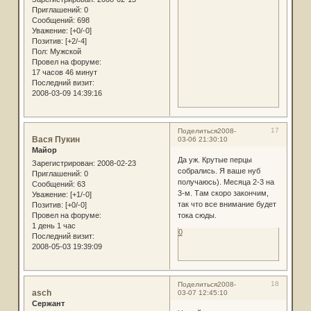
Приглашений:
0
Сообщений:
698
Уважение:
[+0/-0]
Позитив:
[+2/-4]
Пол:
Мужской
Провел на форуме:
17 часов 46 минут
Последний визит:
2008-03-09 14:39:16
17
Поделиться
2008-
Вася Пукин
03-06 21:30:10
Майор
Да уж. Крутые перцы
Зарегистрирован
: 2008-02-23
собрались. Я ваше нуб
Приглашений:
0
получаюсь). Месяца 2-3 на
Сообщений:
63
3-м. Там скоро закончим,
Уважение:
[+1/-0]
так что все внимание будет
Позитив:
[+0/-0]
тока сюды.
Провел на форуме:
1 день 1 час
0
Последний визит:
2008-05-03 19:39:09
18
Поделиться
2008-
asch
03-07 12:45:10
Сержант