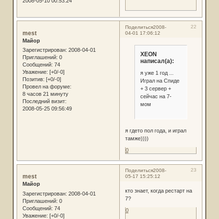
2008-05-10 00:53:24
22
Поделиться
2008-
mest
04-01 17:06:12
Майор
Зарегистрирован
: 2008-04-01
XEON
Приглашений:
0
написал(а):
Сообщений:
74
Уважение:
[+0/-0]
я уже 1 год ...
Позитив:
[+0/-0]
Играл на Спиде
Провел на форуме:
+ 3 сервер +
8 часов 21 минуту
сейчас на 7-
Последний визит:
мом
2008-05-25 09:56:49
я гдето пол года, и играл
тамже))))
0
23
Поделиться
2008-
mest
05-17 15:25:12
Майор
кто знает, когда рестарт на
Зарегистрирован
: 2008-04-01
7?
Приглашений:
0
Сообщений:
74
0
Уважение:
[+0/-0]