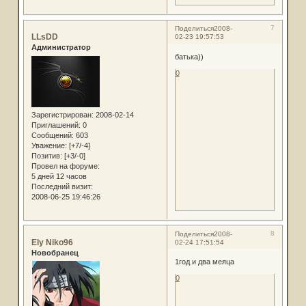
7
Поделиться
2008-
LLsDD
02-23 19:57:53
Администратор
батька))
0
Зарегистрирован
: 2008-02-14
Приглашений:
0
Сообщений:
603
Уважение:
[+7/-4]
Позитив:
[+3/-0]
Провел на форуме:
5 дней 12 часов
Последний визит:
2008-06-25 19:46:26
8
Поделиться
2008-
Ely Niko96
02-24 17:51:54
Новобранец
1год и два меяца
0