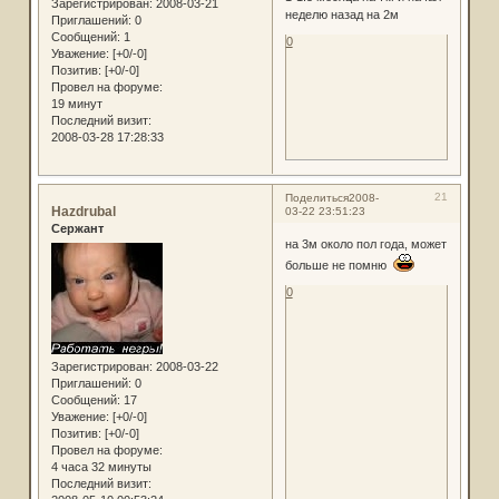
Зарегистрирован
: 2008-03-21
неделю назад на 2м
Приглашений:
0
Сообщений:
1
0
Уважение:
[+0/-0]
Позитив:
[+0/-0]
Провел на форуме:
19 минут
Последний визит:
2008-03-28 17:28:33
21
Поделиться
2008-
Hazdrubal
03-22 23:51:23
Сержант
на 3м около пол года, может
больше не помню
0
Зарегистрирован
: 2008-03-22
Приглашений:
0
Сообщений:
17
Уважение:
[+0/-0]
Позитив:
[+0/-0]
Провел на форуме:
4 часа 32 минуты
Последний визит: