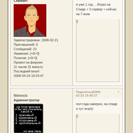
Сержант
я уже 1 год ... Играл на
Спиде + 3 сервер + сейчас
на 7-мом
0
Зарегистрирован
: 2008-02-21
Приглашений:
0
Сообщений:
23
Уважение:
[+0/-0]
Позитив:
[+0/-0]
Провел на форуме:
11 часов 31 минуту
Последний визит:
2008-04-24 19:24:47
2
Поделиться
2008-
Nimesis
02-23 15:48:27
Администратор
пол года наверно, на спиде
и тут игал))
0