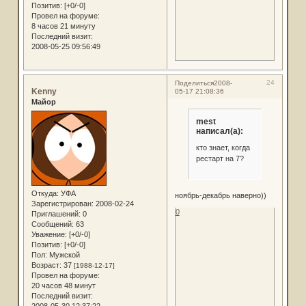
Позитив:
[+0/-0]
Провел на форуме:
8 часов 21 минуту
Последний визит:
2008-05-25 09:56:49
24
Поделиться
2008-
Kenny
05-17 21:08:36
Майор
mest
написал(а):
кто знает, когда
рестарт на 7?
Откуда:
УФА
ноябрь-декабрь наверно))
Зарегистрирован
: 2008-02-24
0
Приглашений:
0
Сообщений:
63
Уважение:
[+0/-0]
Позитив:
[+0/-0]
Пол:
Мужской
Возраст:
37
[1988-12-17]
Провел на форуме:
20 часов 48 минут
Последний визит:
2008-05-30 12:37:22