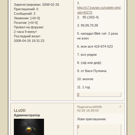
1.
Зарегистрирован
: 2008-02-26
http://s7.travian.ru/spieler.php?
Приглашений:
0
uid=40275
Сообщений:
3
2. 85 (182|-4)
Уважение:
[+0/-0]
Позитив:
[+0/-0]
3. 99,99,79,38
Провел на форуме:
2 часа 9 минут
5. нападал Blek cet- 2 раза
Последний визит:
не взял
2008-04-26 19:31:23
6. моя ася 419-874-523
7. все рядом
8. (оф или деф)
9. от Васи Пупкина
10. многие
11. 1 год
0
4
Поделиться
2008-
LLsDD
02-26 16:28:02
Администратор
Лови приглашение
0