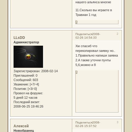
нашего альянса многие
11.Сколько вы играете в
Травиан 1 год
0
2
Поделиться
2008-
LLsDD
02-26 14:54:33
Администратор
Хм спасиб что
перекопировал заявку но..
1.Правильно напиши заявка
2.А также уточни пунты
5,6,можно и 8
Зарегистрирован
: 2008-02-14
0
Приглашений:
0
Сообщений:
603
Уважение:
[+7/-4]
Позитив:
[+3/-0]
Провел на форуме:
5 дней 12 часов
Последний визит:
2008-06-25 19:46:26
3
Поделиться
2008-
Алексей
02-26 15:37:52
Новобранец