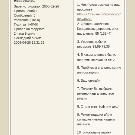
Новобранец
1. Ник (и/или ссылка на ваш
Зарегистрирован
: 2008-02-26
профиль)
Приглашений:
0
http://s7.travian.ru/spieler.php?
Сообщений:
3
uid=40275
Уважение:
[+0/-0]
2. Общее население,
Позитив:
[+0/-0]
Координаты деревень и их
Провел на форуме:
2 часа 9 минут
население 85 (182|-4)
Последний визит:
3. Уровень добычи
2008-04-26 19:31:23
ресурсов 99,99,79,38
4. В каком альянсе были,
причины выхода из него
5. Проблемы с альянсами и/
или соседями
6. Ваш он-лайн
7. Почему Вы выбрали
именно наш альянс все
рядом
8. Стиль игры (оф или деф)
9. Рекомендации и/или
согласие членов нашего
альянса
10. Ближайшие игроки