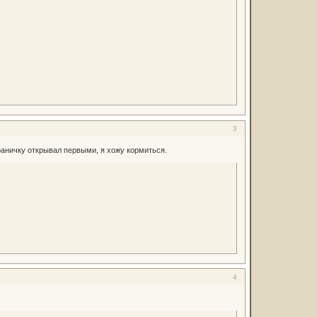
3
траничку открывал первыми, я хожу кормиться.
4