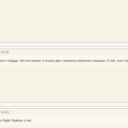
:30:56
ко к сердцу. Честно-говоря, я только две странички альянсов открывал. К тем, чью с
:16:29
ко будет будешь у нас