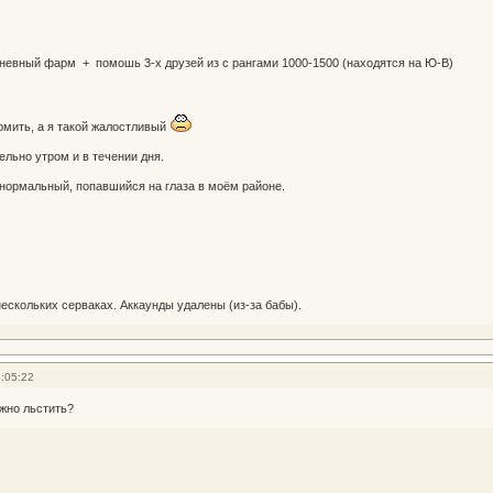
невный фарм + помошь 3-х друзей из с рангами 1000-1500 (находятся на Ю-В)
рмить, а я такой жалостливый
ельно утром и в течении дня.
нормальный, попавшийся на глаза в моём районе.
нескольких серваках. Аккаунды удалены (из-за бабы).
:05:22
жно льстить?