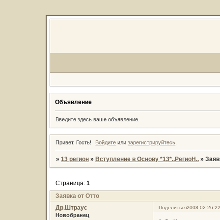
Объявление
Введите здесь ваше объявление.
Привет, Гость!
Войдите
или
зарегистрируйтесь
.
»
13 регион
»
Вступление в Основу *13*..РегиоН..
»
Заяв
Страница:
1
Заявка от Отто
Др.Штраус
Поделиться
2008-02-26 22
Новобранец