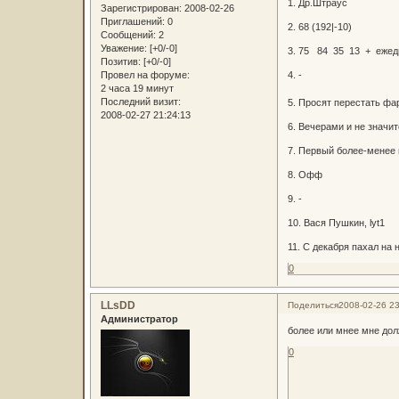
1. Др.Штраус
Зарегистрирован
: 2008-02-26
Приглашений:
0
2. 68 (192|-10)
Сообщений:
2
Уважение:
[+0/-0]
3. 75 84 35 13 + ежед
Позитив:
[+0/-0]
Провел на форуме:
4. -
2 часа 19 минут
Последний визит:
5. Просят перестать фа
2008-02-27 21:24:13
6. Вечерами и не значит
7. Первый более-менее 
8. Офф
9. -
10. Вася Пушкин, lyt1
11. С декабря пахал на 
0
LLsDD
Поделиться
2008-02-26 23
Администратор
более или мнее мне дол
0