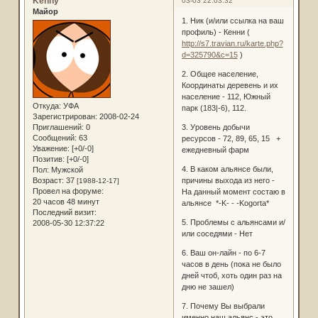
Kenny
03-03 22:03:32
Майор
1. Ник (и/или ссылка на ваш
профиль) - Кенни (
http://s7.travian.ru/karte.php?
d=325790&c=15
)
2. Общее население,
Координаты деревень и их
население - 112, Южный
Откуда:
УФА
парк (183|-6), 112.
Зарегистрирован
: 2008-02-24
Приглашений:
0
3. Уровень добычи
Сообщений:
63
ресурсов - 72, 89, 65, 15 +
Уважение:
[+0/-0]
ежедневный фарм
Позитив:
[+0/-0]
4. В каком альянсе были,
Пол:
Мужской
Возраст:
37
причины выхода из него -
[1988-12-17]
Провел на форуме:
На данный момент состаю в
20 часов 48 минут
альянсе *-K- - -Kogorta*
Последний визит:
5. Проблемы с альянсами и/
2008-05-30 12:37:22
или соседями - Нет
6. Ваш он-лайн - по 6-7
часов в день (пока не было
дней чтоб, хоть один раз на
дню не зашел)
7. Почему Вы выбрали
именно наш альянс - это