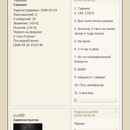
Таранис
03-04 23:08:22
Сержант
1. Таранис
Зарегистрирован
: 2008-03-04
2. 134, 174|-8
Приглашений:
0
Сообщений:
10
3. Все поля пятого уровня
Уважение:
[+0/-0]
Позитив:
[+0/-0]
4. Антанта, я так и не понял
Провел на форуме:
зачем я туда пошел
3 часа 0 минут
Последний визит:
5. Не было
2008-04-26 14:07:46
6. 2-4 час в день
7. Из-за географической
близости
8. 50/50
9. общался с vitalyan
10. Пси, импИратор
11. 2 месяца
0
2
Поделиться
2008-
LLsDD
03-04 23:09:00
Администратор
Принят